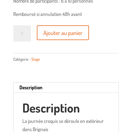
Nombre de participants : 6 à 10 personnes
Remboursé si annulation 48h avant
quantité
Ajouter au panier
de
Vend.
25/09/2026
Catégorie :
Stage
-
Carnet
de
voyage
Description
en
Description
extérieur,
à
Brignais
La journée croquis se déroule en extérieur
dans Brignais